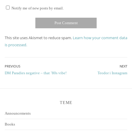
Notify me of new posts by email.
This site uses Akismet to reduce spam.
Learn how your comment data
is processed.
Post
PREVIOUS
NEXT
Previous
Next
DM Paradies negative – that ’80s vibe!
Teodor i Instagram
navigation
post:
post:
TEME
Announcements
Books