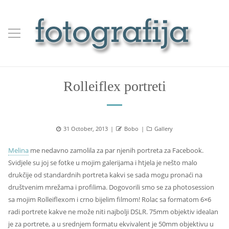
Rolleiflex portreti
Posted
Author
Categories
31 October, 2013
Bobo
Gallery
on
Melina
me nedavno zamolila za par njenih portreta za Facebook.
Svidjele su joj se fotke u mojim galerijama i htjela je nešto malo
drukčije od standardnih portreta kakvi se sada mogu pronaći na
društvenim mrežama i profilima. Dogovorili smo se za photosession
sa mojim Rolleiflexom i crno bijelim filmom! Rolac sa formatom 6×6
radi portrete kakve ne može niti najbolji DSLR. 75mm objektiv idealan
je za portrete, a u srednjem formatu ekvivalent je 50mm objektivu u