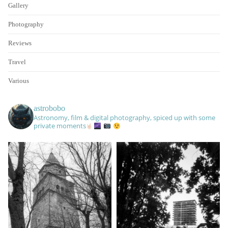
Gallery
Photography
Reviews
Travel
Various
astrobobo
Astronomy, film & digital photography, spiced up with some
private moments