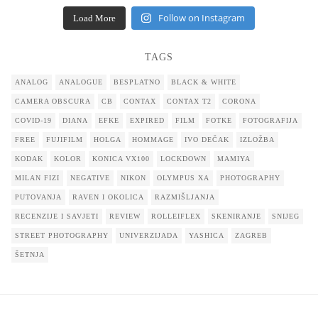
Follow on Instagram
Load More
TAGS
ANALOG
ANALOGUE
BESPLATNO
BLACK & WHITE
CAMERA OBSCURA
CB
CONTAX
CONTAX T2
CORONA
COVID-19
DIANA
EFKE
EXPIRED
FILM
FOTKE
FOTOGRAFIJA
FREE
FUJIFILM
HOLGA
HOMMAGE
IVO DEČAK
IZLOŽBA
KODAK
KOLOR
KONICA VX100
LOCKDOWN
MAMIYA
MILAN FIZI
NEGATIVE
NIKON
OLYMPUS XA
PHOTOGRAPHY
PUTOVANJA
RAVEN I OKOLICA
RAZMIŠLJANJA
RECENZIJE I SAVJETI
REVIEW
ROLLEIFLEX
SKENIRANJE
SNIJEG
STREET PHOTOGRAPHY
UNIVERZIJADA
YASHICA
ZAGREB
ŠETNJA