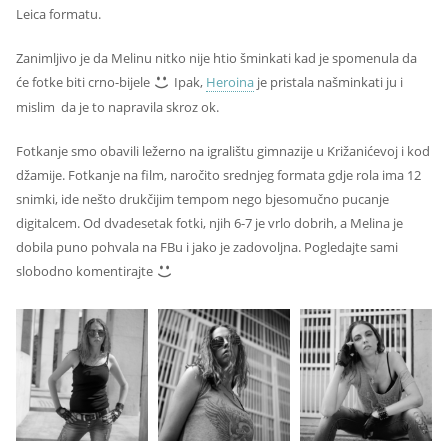
Leica formatu.
Zanimljivo je da Melinu nitko nije htio šminkati kad je spomenula da
će fotke biti crno-bijele
Ipak,
Heroina
je pristala našminkati ju i
mislim da je to napravila skroz ok.
Fotkanje smo obavili ležerno na igralištu gimnazije u Križanićevoj i kod
džamije. Fotkanje na film, naročito srednjeg formata gdje rola ima 12
snimki, ide nešto drukčijim tempom nego bjesomučno pucanje
digitalcem. Od dvadesetak fotki, njih 6-7 je vrlo dobrih, a Melina je
dobila puno pohvala na FBu i jako je zadovoljna. Pogledajte sami
slobodno komentirajte