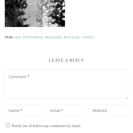
TAGS:
4X5
,
FOTOGRAFIJA
,
RAZVIJANJE
,
RECENZIJE I SAVJETI
LEAVE A REPLY
Comment
*
*
Name
Email
Website
Notify me of follow-up comments by email.