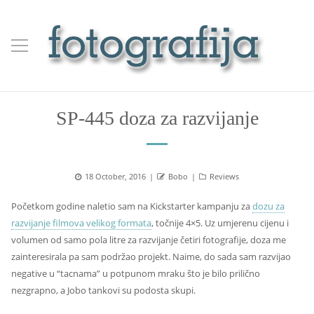
SP-445 doza za razvijanje
Posted
Author
Categories
18 October, 2016
Bobo
Reviews
on
Početkom godine naletio sam na Kickstarter kampanju za
dozu za
razvijanje filmova velikog formata
, točnije 4×5. Uz umjerenu cijenu i
volumen od samo pola litre za razvijanje četiri fotografije, doza me
zainteresirala pa sam podržao projekt. Naime, do sada sam razvijao
negative u “tacnama” u potpunom mraku što je bilo prilično
nezgrapno, a Jobo tankovi su podosta skupi.