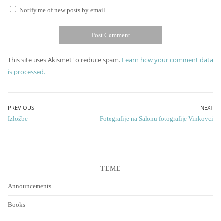
Notify me of new posts by email.
This site uses Akismet to reduce spam.
Learn how your comment data
is processed.
Post
PREVIOUS
NEXT
Previous
Next
Izložbe
Fotografije na Salonu fotografije Vinkovci
navigation
post:
post:
TEME
Announcements
Books