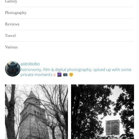
Gallery
Photography
Reviews
Travel
Various
astrobobo
Astronomy, film & digital photography, spiced up with some
private moments