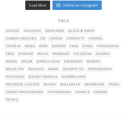
Follow on Instagram
Load More
TAGS
ANALOG
ANALOGUE
BESPLATNO
BLACK & WHITE
CAMERA OBSCURA
CB
CONTAX
CONTAX T2
CORONA
COVID-19
DIANA
EFKE
EXPIRED
FILM
FOTKE
FOTOGRAFIJA
FREE
FUJIFILM
HOLGA
HOMMAGE
IVO DEČAK
IZLOŽBA
KODAK
KOLOR
KONICA VX100
LOCKDOWN
MAMIYA
MILAN FIZI
NEGATIVE
NIKON
OLYMPUS XA
PHOTOGRAPHY
PUTOVANJA
RAVEN I OKOLICA
RAZMIŠLJANJA
RECENZIJE I SAVJETI
REVIEW
ROLLEIFLEX
SKENIRANJE
SNIJEG
STREET PHOTOGRAPHY
UNIVERZIJADA
YASHICA
ZAGREB
ŠETNJA