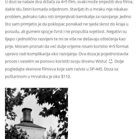
U dozi se nalaze dva držača za 4×5 film, svaki može smjestiti dva filma,
dakle idu četiri komada odjednom. Stavljati ih u mraku nije nikakav
problem, jednako tako niti izmjenjivati kemikalije za razvijanje. Jedino
što sam primjetio je da poklopac ponekad ne sjeda skroz do kraja u
posudu, ali gumeni spoj je čvrst i ne propušta svjetlost. Negativi su
lijepo i jednolično razvijeni te mi se više ne dešavaju oštećenja kao
prije. Moram priznati da već dulje vrijeme nisam koristio 4×5 format
upravo radi komplikacija oko razvijanja. Ova doza je pojednostavila
proces i veselim se ponovo koristiti svoju drvenu Wistu!
Dolje
pogledajte skenove filmova koje sam razvio u SP-445. Doza sa
poštarinom u Hrvatsku je oko $110.