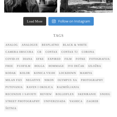
Follow on Instagram
Load More
TAGS
ANALOG
ANALOGUE
BESPLATNO
BLACK & WHITE
CAMERA OBSCURA
CB
CONTAX
CONTAX T2
CORONA
COVID-19
DIANA
EFKE
EXPIRED
FILM
FOTKE
FOTOGRAFIJA
FREE
FUJIFILM
HOLGA
HOMMAGE
IVO DEČAK
IZLOŽBA
KODAK
KOLOR
KONICA VX100
LOCKDOWN
MAMIYA
MILAN FIZI
NEGATIVE
NIKON
OLYMPUS XA
PHOTOGRAPHY
PUTOVANJA
RAVEN I OKOLICA
RAZMIŠLJANJA
RECENZIJE I SAVJETI
REVIEW
ROLLEIFLEX
SKENIRANJE
SNIJEG
STREET PHOTOGRAPHY
UNIVERZIJADA
YASHICA
ZAGREB
ŠETNJA