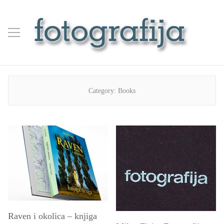
Category:
Books
Raven i okolica – knjiga