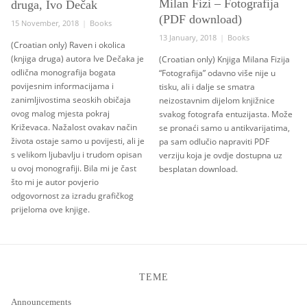
Milan Fizi – Fotografija
druga, Ivo Dečak
(PDF download)
Posted
Categories
15 November, 2018
Books
on
Posted
Categories
13 January, 2018
Books
(Croatian only) Raven i okolica
on
(knjiga druga) autora Ive Dečaka je
(Croatian only) Knjiga Milana Fizija
odlična monografija bogata
“Fotografija” odavno više nije u
povijesnim informacijama i
tisku, ali i dalje se smatra
zanimljivostima seoskih običaja
neizostavnim dijelom knjižnice
ovog malog mjesta pokraj
svakog fotografa entuzijasta. Može
Križevaca. Nažalost ovakav način
se pronaći samo u antikvarijatima,
života ostaje samo u povijesti, ali je
pa sam odlučio napraviti PDF
s velikom ljubavlju i trudom opisan
verziju koja je ovdje dostupna uz
u ovoj monografiji. Bila mi je čast
besplatan download.
što mi je autor povjerio
odgovornost za izradu grafičkog
prijeloma ove knjige.
TEME
Announcements