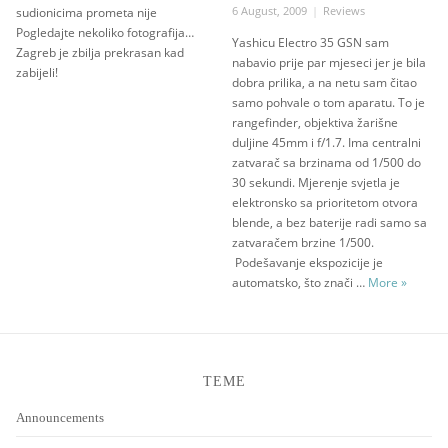
Posted
Categories
6 August, 2009
Reviews
sudionicima prometa nije
on
Pogledajte nekoliko fotografija…
Yashicu Electro 35 GSN sam
Zagreb je zbilja prekrasan kad
nabavio prije par mjeseci jer je bila
zabijeli!
dobra prilika, a na netu sam čitao
samo pohvale o tom aparatu. To je
rangefinder, objektiva žarišne
duljine 45mm i f/1.7. Ima centralni
zatvarač sa brzinama od 1/500 do
30 sekundi. Mjerenje svjetla je
elektronsko sa prioritetom otvora
blende, a bez baterije radi samo sa
zatvaračem brzine 1/500.
Podešavanje ekspozicije je
Yashica 
automatsko, što znači …
More
»
TEME
Announcements