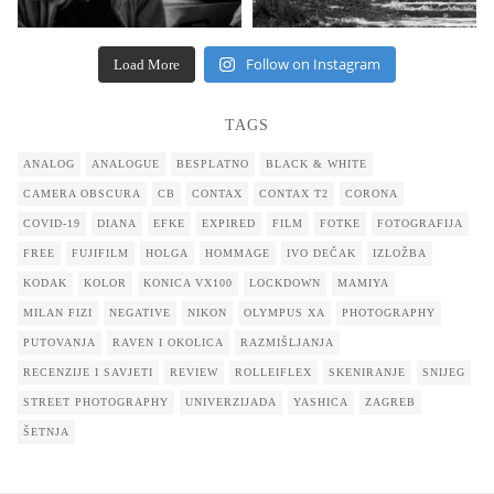
Follow on Instagram
Load More
TAGS
ANALOG
ANALOGUE
BESPLATNO
BLACK & WHITE
CAMERA OBSCURA
CB
CONTAX
CONTAX T2
CORONA
COVID-19
DIANA
EFKE
EXPIRED
FILM
FOTKE
FOTOGRAFIJA
FREE
FUJIFILM
HOLGA
HOMMAGE
IVO DEČAK
IZLOŽBA
KODAK
KOLOR
KONICA VX100
LOCKDOWN
MAMIYA
MILAN FIZI
NEGATIVE
NIKON
OLYMPUS XA
PHOTOGRAPHY
PUTOVANJA
RAVEN I OKOLICA
RAZMIŠLJANJA
RECENZIJE I SAVJETI
REVIEW
ROLLEIFLEX
SKENIRANJE
SNIJEG
STREET PHOTOGRAPHY
UNIVERZIJADA
YASHICA
ZAGREB
ŠETNJA