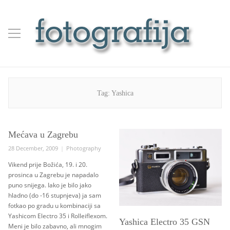
Tag:
Yashica
Mećava u Zagrebu
Posted
Categories
28 December, 2009
Photography
on
Vikend prije Božića, 19. i 20.
prosinca u Zagrebu je napadalo
puno snijega. Iako je bilo jako
hladno (do -16 stupnjeva) ja sam
fotkao po gradu u kombinaciji sa
Yashicom Electro 35 i Rolleiflexom.
Yashica Electro 35 GSN
Meni je bilo zabavno, ali mnogim