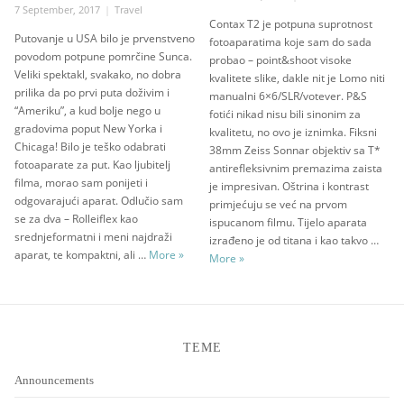
Posted
Categories
7 September, 2017
Travel
on
Contax T2 je potpuna suprotnost
on
Putovanje u USA bilo je prvenstveno
fotoaparatima koje sam do sada
povodom potpune pomrčine Sunca.
probao – point&shoot visoke
Veliki spektakl, svakako, no dobra
kvalitete slike, dakle nit je Lomo niti
prilika da po prvi puta doživim i
manualni 6×6/SLR/votever. P&S
“Ameriku”, a kud bolje nego u
fotići nikad nisu bili sinonim za
gradovima poput New Yorka i
kvalitetu, no ovo je iznimka. Fiksni
Chicaga! Bilo je teško odabrati
38mm Zeiss Sonnar objektiv sa T*
fotoaparate za put. Kao ljubitelj
antirefleksivnim premazima zaista
filma, morao sam ponijeti i
je impresivan. Oštrina i kontrast
odgovarajući aparat. Odlučio sam
primjećuju se već na prvom
se za dva – Rolleiflex kao
ispucanom filmu. Tijelo aparata
srednjeformatni i meni najdraži
izrađeno je od titana i kao takvo …
Analogue in New York (1)
aparat, te kompaktni, ali …
More
»
Contax T2
More
»
TEME
Announcements