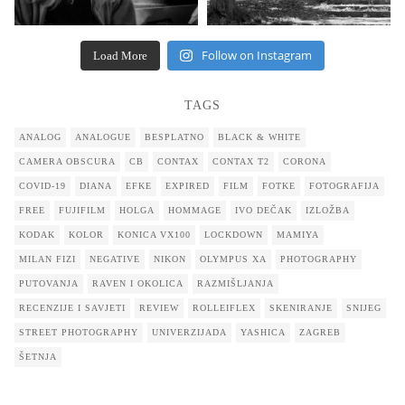
Follow on Instagram
Load More
TAGS
ANALOG
ANALOGUE
BESPLATNO
BLACK & WHITE
CAMERA OBSCURA
CB
CONTAX
CONTAX T2
CORONA
COVID-19
DIANA
EFKE
EXPIRED
FILM
FOTKE
FOTOGRAFIJA
FREE
FUJIFILM
HOLGA
HOMMAGE
IVO DEČAK
IZLOŽBA
KODAK
KOLOR
KONICA VX100
LOCKDOWN
MAMIYA
MILAN FIZI
NEGATIVE
NIKON
OLYMPUS XA
PHOTOGRAPHY
PUTOVANJA
RAVEN I OKOLICA
RAZMIŠLJANJA
RECENZIJE I SAVJETI
REVIEW
ROLLEIFLEX
SKENIRANJE
SNIJEG
STREET PHOTOGRAPHY
UNIVERZIJADA
YASHICA
ZAGREB
ŠETNJA