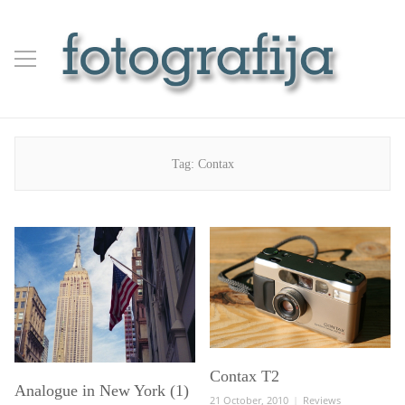
Tag:
Contax
Contax T2
Analogue in New York (1)
Posted
Categories
21 October, 2010
Reviews