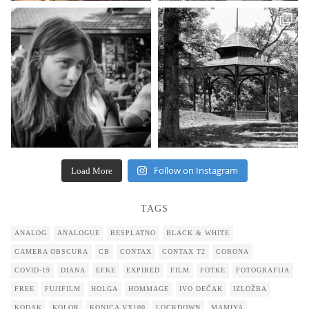
Follow on Instagram
Load More
TAGS
ANALOG
ANALOGUE
BESPLATNO
BLACK & WHITE
CAMERA OBSCURA
CB
CONTAX
CONTAX T2
CORONA
COVID-19
DIANA
EFKE
EXPIRED
FILM
FOTKE
FOTOGRAFIJA
FREE
FUJIFILM
HOLGA
HOMMAGE
IVO DEČAK
IZLOŽBA
KODAK
KOLOR
KONICA VX100
LOCKDOWN
MAMIYA