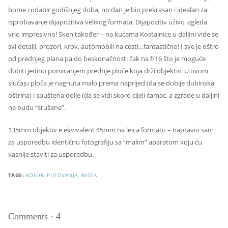
bome i odabir godišnjeg doba, no dan je bio prekrasan i idealan za
isprobavanje dijapozitiva velikog formata. Dijapozitiv uživo izgleda
vrlo impresivno! Sken također – na kućama Kostajnice u daljini vide se
svi detalji, prozori, krov, automobili na cesti…fantastično! I sve je oštro
od prednjeg plana pa do beskonačnosti čak na f/16 što je moguće
dobiti jedino pomicanjem prednje ploče koja drži objektiv. U ovom
slučaju ploča je nagnuta malo prema naprijed (da se dobije dubinska
oštrina) i spuštena dolje (da se vidi skoro cijeli čamac, a zgrade u daljini
ne budu “srušene”.
135mm objektiv e ekvivalent 45mm na leica formatu – napravio sam
za usporedbu identičnu fotografiju sa “malim” aparatom koju ću
kasnije staviti za usporedbu.
TAGS:
KOLOR
,
PUTOVANJA
,
WISTA
Comments
·
4