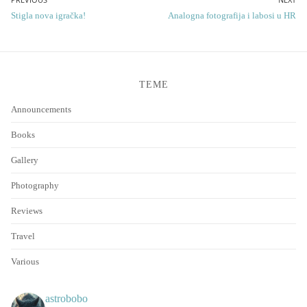
Post
Previous
Next
Stigla nova igračka!
Analogna fotografija i labosi u HR
navigation
post:
post:
TEME
Announcements
Books
Gallery
Photography
Reviews
Travel
Various
astrobobo