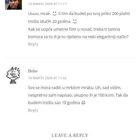
18 MARCH, 2009 AT 11:17
Uuuu, mrak.
S tim da budeš po svoj prilici 200 plahti
trošio idućih 20 godina.
Kak se uopće umetne film u nosač, treba ti tamna
komora za to ili je to riješeno na neki elegantniji način?
Reply
says:
Bobo
18 MARCH, 2009 AT 11:42
Sve se mora raditi u mrklom mraku. Uh, sad vidim,
nespretno sam napisao, ukupno ih je 100 kom. Tak da
budem trošio sao 10 godina
Reply
LEAVE A REPLY