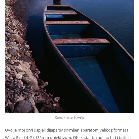
Kostajnica sa Kavrlje
Ovo je moj prvi uspjeli dijapzitiv snimljen aparatom velikog formata
Wista Field 4×5 i 135mm objektivom. OK, kadar bi mogao biti i bolji, a