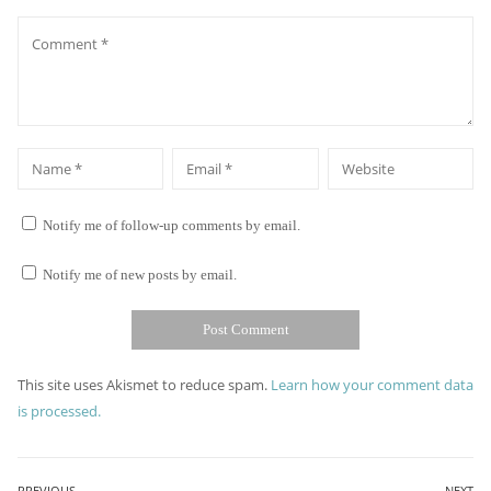
Comment
*
*
Name
Email
Website
Notify me of follow-up comments by email.
Notify me of new posts by email.
This site uses Akismet to reduce spam.
Learn how your comment data
is processed.
PREVIOUS
NEXT