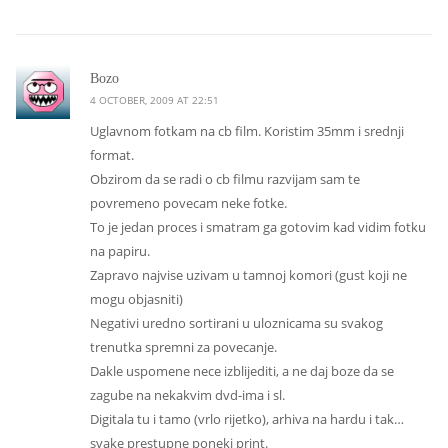
says:
Bozo
4 OCTOBER, 2009 AT 22:51
Uglavnom fotkam na cb film. Koristim 35mm i srednji
format.
Obzirom da se radi o cb filmu razvijam sam te
povremeno povecam neke fotke.
To je jedan proces i smatram ga gotovim kad vidim fotku
na papiru.
Zapravo najvise uzivam u tamnoj komori (gust koji ne
mogu objasniti)
Negativi uredno sortirani u uloznicama su svakog
trenutka spremni za povecanje.
Dakle uspomene nece izblijediti, a ne daj boze da se
zagube na nekakvim dvd-ima i sl.
Digitala tu i tamo (vrlo rijetko), arhiva na hardu i tak…
svake prestupne poneki print.