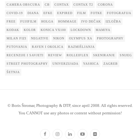
CAMERA OBSCURA
CB
CONTAX
CONTAX T2
CORONA
COVID-19
DIANA
EFKE
EXPIRED
FILM
FOTKE
FOTOGRAFIJA
FREE
FUJIFILM
HOLGA
HOMMAGE
IVO DEČAK
IZLOŽBA
KODAK
KOLOR
KONICA VX100
LOCKDOWN
MAMIYA
MILAN FIZI
NEGATIVE
NIKON
OLYMPUS XA
PHOTOGRAPHY
PUTOVANJA
RAVEN I OKOLICA
RAZMIŠLJANJA
RECENZIJE I SAVJETI
REVIEW
ROLLEIFLEX
SKENIRANJE
SNIJEG
STREET PHOTOGRAPHY
UNIVERZIJADA
YASHICA
ZAGREB
ŠETNJA
© Boris Štromar, Photography & DTP, since april 2008. All rights reserved.
You CANNOT use any photos or content without permission!