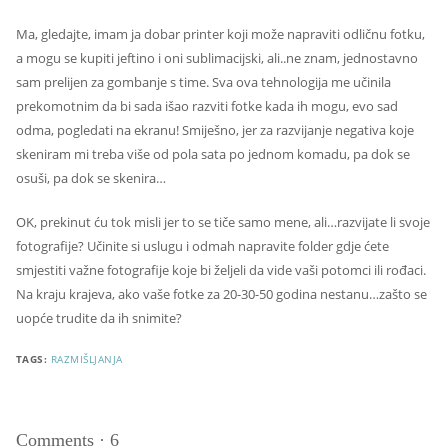
Ma, gledajte, imam ja dobar printer koji može napraviti odličnu fotku,
a mogu se kupiti jeftino i oni sublimacijski, ali..ne znam, jednostavno
sam prelijen za gombanje s time. Sva ova tehnologija me učinila
prekomotnim da bi sada išao razviti fotke kada ih mogu, evo sad
odma, pogledati na ekranu! Smiješno, jer za razvijanje negativa koje
skeniram mi treba više od pola sata po jednom komadu, pa dok se
osuši, pa dok se skenira…
OK, prekinut ću tok misli jer to se tiče samo mene, ali…razvijate li svoje
fotografije? Učinite si uslugu i odmah napravite folder gdje ćete
smjestiti važne fotografije koje bi željeli da vide vaši potomci ili rođaci.
Na kraju krajeva, ako vaše fotke za 20-30-50 godina nestanu…zašto se
uopće trudite da ih snimite?
TAGS:
RAZMIŠLJANJA
Comments
·
6