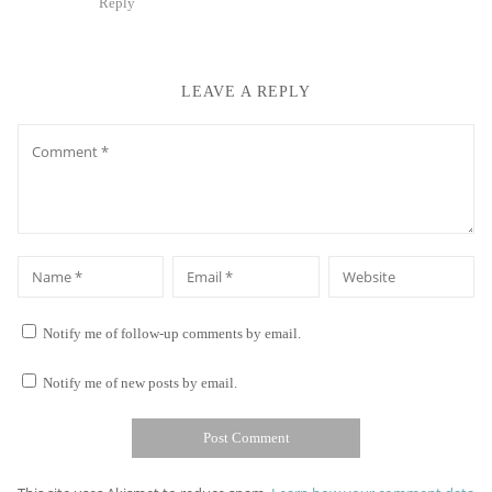
Reply
LEAVE A REPLY
Comment
*
*
Name
Email
Website
Notify me of follow-up comments by email.
Notify me of new posts by email.