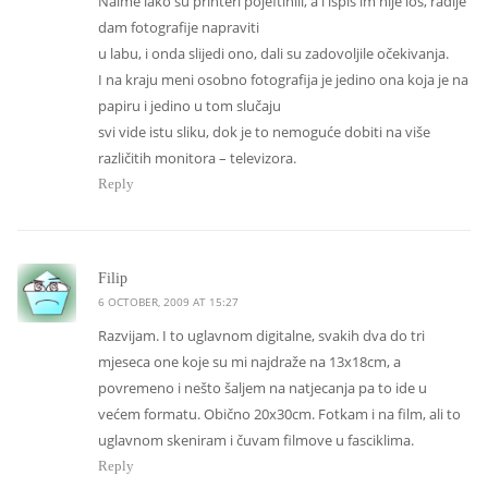
Naime iako su printeri pojeftinili, a i ispis im nije loš, radije
dam fotografije napraviti
u labu, i onda slijedi ono, dali su zadovoljile očekivanja.
I na kraju meni osobno fotografija je jedino ona koja je na
papiru i jedino u tom slučaju
svi vide istu sliku, dok je to nemoguće dobiti na više
različitih monitora – televizora.
Reply
says:
Filip
6 OCTOBER, 2009 AT 15:27
Razvijam. I to uglavnom digitalne, svakih dva do tri
mjeseca one koje su mi najdraže na 13x18cm, a
povremeno i nešto šaljem na natjecanja pa to ide u
većem formatu. Obično 20x30cm. Fotkam i na film, ali to
uglavnom skeniram i čuvam filmove u fasciklima.
Reply