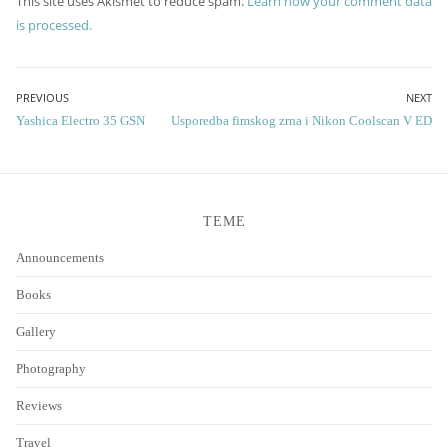
This site uses Akismet to reduce spam.
Learn how your comment data
is processed.
Post
PREVIOUS
NEXT
Previous
Next
Yashica Electro 35 GSN
Usporedba fimskog zrna i Nikon Coolscan V ED
navigation
post:
post:
TEME
Announcements
Books
Gallery
Photography
Reviews
Travel