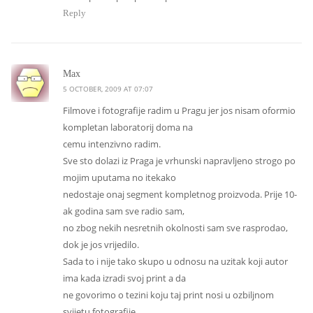
Reply
says:
Max
5 OCTOBER, 2009 AT 07:07
Filmove i fotografije radim u Pragu jer jos nisam oformio
kompletan laboratorij doma na
cemu intenzivno radim.
Sve sto dolazi iz Praga je vrhunski napravljeno strogo po
mojim uputama no itekako
nedostaje onaj segment kompletnog proizvoda. Prije 10-
ak godina sam sve radio sam,
no zbog nekih nesretnih okolnosti sam sve rasprodao,
dok je jos vrijedilo.
Sada to i nije tako skupo u odnosu na uzitak koji autor
ima kada izradi svoj print a da
ne govorimo o tezini koju taj print nosi u ozbiljnom
svijetu fotografije.