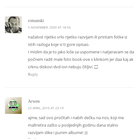
says:
romanski
5 NOVEMBER, 2009 AT 18:50
nažalost rijetko vrlo rijetko razvijam ili printam fotke iz
istih razloga koje si ti gore opisao.
I mislim da je to jako loše za uspomene i natjeravam se da
počnem radit male foto book-ove s klinkom jer daa kaj ak
crknu diskovi dvd-ovi nebuju čitljivi
Reply
says:
Arwen
23 APRIL, 2010 AT 23:19
ajme, sad ovo pročitah i nabih dečku na nos, koji me
maltretira zašto u posljednjih godinu dana stalno
razvijam slike i punim albume! ;))