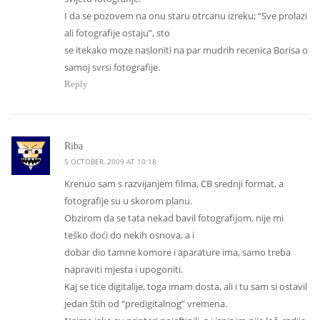
I da se pozovem na onu staru otrcanu izreku; “Sve prolazi
ali fotografije ostaju”, sto
se itekako moze nasloniti na par mudrih recenica Borisa o
samoj svrsi fotografije.
Reply
says:
Riba
5 OCTOBER, 2009 AT 10:18
Krenuo sam s razvijanjem filma, CB srednji format, a
fotografije su u skorom planu.
Obzirom da se tata nekad bavil fotografijom, nije mi
teško doći do nekih osnova, a i
dobar dio tamne komore i aparature ima, samo treba
napraviti mjesta i upogoniti.
Kaj se tice digitalije, toga imam dosta, ali i tu sam si ostavil
jedan štih od “predigitalnog” vremena.