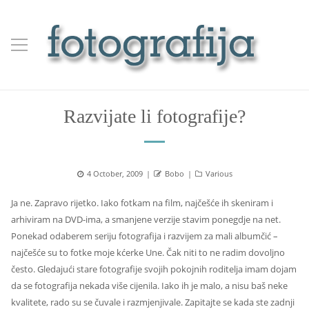
Razvijate li fotografije?
Posted
Author
Categories
4 October, 2009
Bobo
Various
on
Ja ne. Zapravo rijetko. Iako fotkam na film, najčešće ih skeniram i
arhiviram na DVD-ima, a smanjene verzije stavim ponegdje na net.
Ponekad odaberem seriju fotografija i razvijem za mali albumčić –
najčešće su to fotke moje kćerke Une. Čak niti to ne radim dovoljno
često. Gledajući stare fotografije svojih pokojnih roditelja imam dojam
da se fotografija nekada više cijenila. Iako ih je malo, a nisu baš neke
kvalitete, rado su se čuvale i razmjenjivale. Zapitajte se kada ste zadnji