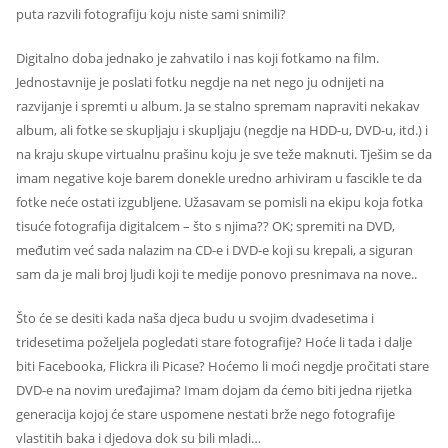
puta razvili fotografiju koju niste sami snimili?
Digitalno doba jednako je zahvatilo i nas koji fotkamo na film.
Jednostavnije je poslati fotku negdje na net nego ju odnijeti na
razvijanje i spremti u album. Ja se stalno spremam napraviti nekakav
album, ali fotke se skupljaju i skupljaju (negdje na HDD-u, DVD-u, itd.) i
na kraju skupe virtualnu prašinu koju je sve teže maknuti. Tješim se da
imam negative koje barem donekle uredno arhiviram u fascikle te da
fotke neće ostati izgubljene. Užasavam se pomisli na ekipu koja fotka
tisuće fotografija digitalcem – što s njima?? OK; spremiti na DVD,
međutim već sada nalazim na CD-e i DVD-e koji su krepali, a siguran
sam da je mali broj ljudi koji te medije ponovo presnimava na nove..
Što će se desiti kada naša djeca budu u svojim dvadesetima i
tridesetima poželjela pogledati stare fotografije? Hoće li tada i dalje
biti Facebooka, Flickra ili Picase? Hoćemo li moći negdje pročitati stare
DVD-e na novim uređajima? Imam dojam da ćemo biti jedna rijetka
generacija kojoj će stare uspomene nestati brže nego fotografije
vlastitih baka i djedova dok su bili mladi…