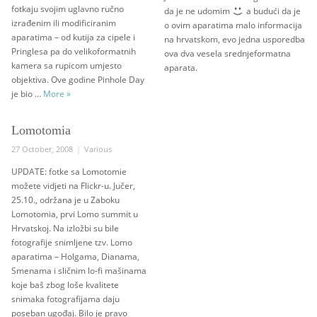
fotkaju svojim uglavno ručno
da je ne udomim
a budući da je
izrađenim ili modificiranim
o ovim aparatima malo informacija
aparatima – od kutija za cipele i
na hrvatskom, evo jedna usporedba
Pringlesa pa do velikoformatnih
ova dva vesela srednjeformatna
kamera sa rupicom umjesto
aparata.
objektiva. Ove godine Pinhole Day
Pinhole Day 2009.
je bio …
More
»
Lomotomia
Posted
Categories
27 October, 2008
Various
on
UPDATE: fotke sa Lomotomie
možete vidjeti na Flickr-u. Jučer,
25.10., održana je u Zaboku
Lomotomia, prvi Lomo summit u
Hrvatskoj. Na izložbi su bile
fotografije snimljene tzv. Lomo
aparatima – Holgama, Dianama,
Smenama i sličnim lo-fi mašinama
koje baš zbog loše kvalitete
snimaka fotografijama daju
poseban ugođaj. Bilo je pravo