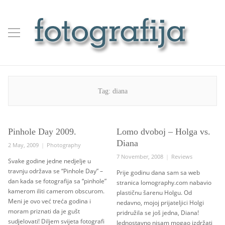
Tag:
diana
Pinhole Day 2009.
Lomo dvoboj – Holga vs.
Diana
Posted
Categories
2 May, 2009
Photography
on
Posted
Categories
7 November, 2008
Reviews
Svake godine jedne nedjelje u
on
travnju održava se “Pinhole Day” –
Prije godinu dana sam sa web
dan kada se fotografija sa “pinhole”
stranica lomography.com nabavio
kamerom iliti camerom obscurom.
plastičnu šarenu Holgu. Od
Meni je ovo već treća godina i
nedavno, mojoj prijateljici Holgi
moram priznati da je gušt
pridružila se još jedna, Diana!
sudjelovati! Diljem svijeta fotografi
Jednostavno nisam mogao izdržati