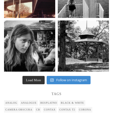
Follow on Instagram
Load More
TAGS
ANALOG
ANALOGUE
BESPLATNO
BLACK & WHITE
CAMERA OBSCURA
CB
CONTAX
CONTAX T2
CORONA