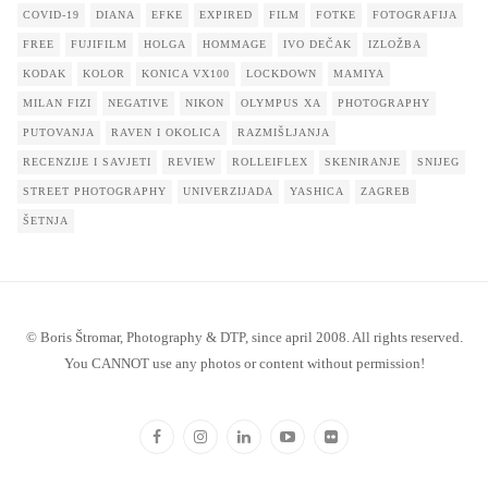
COVID-19
DIANA
EFKE
EXPIRED
FILM
FOTKE
FOTOGRAFIJA
FREE
FUJIFILM
HOLGA
HOMMAGE
IVO DEČAK
IZLOŽBA
KODAK
KOLOR
KONICA VX100
LOCKDOWN
MAMIYA
MILAN FIZI
NEGATIVE
NIKON
OLYMPUS XA
PHOTOGRAPHY
PUTOVANJA
RAVEN I OKOLICA
RAZMIŠLJANJA
RECENZIJE I SAVJETI
REVIEW
ROLLEIFLEX
SKENIRANJE
SNIJEG
STREET PHOTOGRAPHY
UNIVERZIJADA
YASHICA
ZAGREB
ŠETNJA
© Boris Štromar, Photography & DTP, since april 2008. All rights reserved.
You CANNOT use any photos or content without permission!