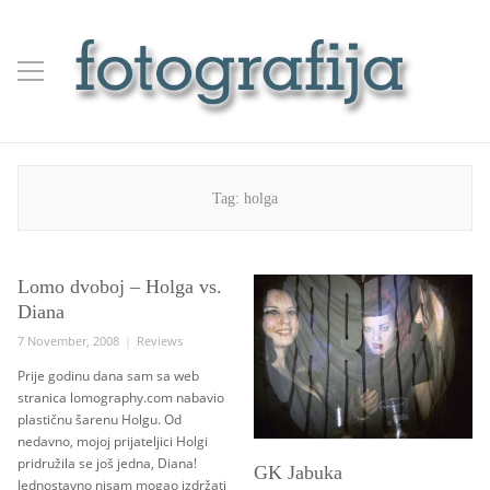
Tag:
holga
Lomo dvoboj – Holga vs.
Diana
Posted
Categories
7 November, 2008
Reviews
on
Prije godinu dana sam sa web
stranica lomography.com nabavio
plastičnu šarenu Holgu. Od
nedavno, mojoj prijateljici Holgi
pridružila se još jedna, Diana!
GK Jabuka
Jednostavno nisam mogao izdržati