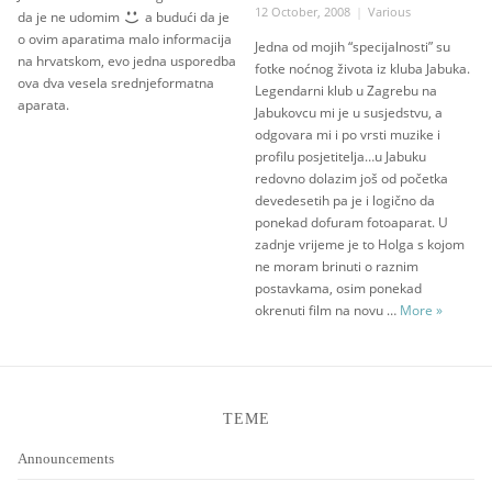
Posted
Categories
12 October, 2008
Various
da je ne udomim
a budući da je
on
o ovim aparatima malo informacija
Jedna od mojih “specijalnosti” su
na hrvatskom, evo jedna usporedba
fotke noćnog života iz kluba Jabuka.
ova dva vesela srednjeformatna
Legendarni klub u Zagrebu na
aparata.
Jabukovcu mi je u susjedstvu, a
odgovara mi i po vrsti muzike i
profilu posjetitelja…u Jabuku
redovno dolazim još od početka
devedesetih pa je i logično da
ponekad dofuram fotoaparat. U
zadnje vrijeme je to Holga s kojom
ne moram brinuti o raznim
postavkama, osim ponekad
GK Jabuk
okrenuti film na novu …
More
»
TEME
Announcements