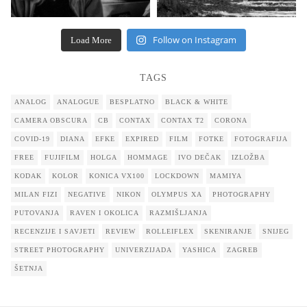
Follow on Instagram
Load More
TAGS
ANALOG
ANALOGUE
BESPLATNO
BLACK & WHITE
CAMERA OBSCURA
CB
CONTAX
CONTAX T2
CORONA
COVID-19
DIANA
EFKE
EXPIRED
FILM
FOTKE
FOTOGRAFIJA
FREE
FUJIFILM
HOLGA
HOMMAGE
IVO DEČAK
IZLOŽBA
KODAK
KOLOR
KONICA VX100
LOCKDOWN
MAMIYA
MILAN FIZI
NEGATIVE
NIKON
OLYMPUS XA
PHOTOGRAPHY
PUTOVANJA
RAVEN I OKOLICA
RAZMIŠLJANJA
RECENZIJE I SAVJETI
REVIEW
ROLLEIFLEX
SKENIRANJE
SNIJEG
STREET PHOTOGRAPHY
UNIVERZIJADA
YASHICA
ZAGREB
ŠETNJA