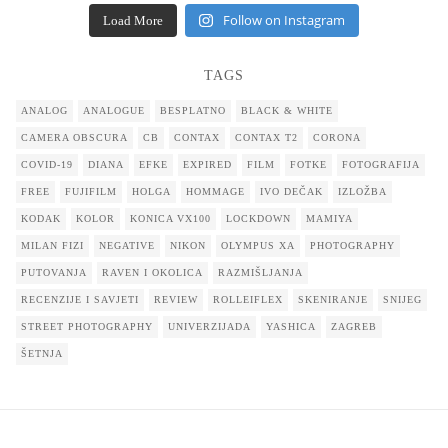
Follow on Instagram
Load More
TAGS
ANALOG
ANALOGUE
BESPLATNO
BLACK & WHITE
CAMERA OBSCURA
CB
CONTAX
CONTAX T2
CORONA
COVID-19
DIANA
EFKE
EXPIRED
FILM
FOTKE
FOTOGRAFIJA
FREE
FUJIFILM
HOLGA
HOMMAGE
IVO DEČAK
IZLOŽBA
KODAK
KOLOR
KONICA VX100
LOCKDOWN
MAMIYA
MILAN FIZI
NEGATIVE
NIKON
OLYMPUS XA
PHOTOGRAPHY
PUTOVANJA
RAVEN I OKOLICA
RAZMIŠLJANJA
RECENZIJE I SAVJETI
REVIEW
ROLLEIFLEX
SKENIRANJE
SNIJEG
STREET PHOTOGRAPHY
UNIVERZIJADA
YASHICA
ZAGREB
ŠETNJA