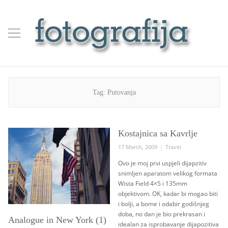
Tag:
Putovanja
Kostajnica sa Kavrlje
Posted
Categories
17 March, 2009
Travel
on
Ovo je moj prvi uspjeli dijapzitiv
snimljen aparatom velikog formata
Wista Field 4×5 i 135mm
objektivom. OK, kadar bi mogao biti
i bolji, a bome i odabir godišnjeg
doba, no dan je bio prekrasan i
Analogue in New York (1)
idealan za isprobavanje dijapozitiva