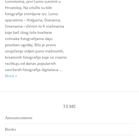
Lomotomia, prvi Lomo summit u
Hrvatskoj. Na izložbi su bile
fotografije snimljene tzv. Lomo
aparatima – Holgama, Dianama,
Smenama i sličnim lo-fi mašinama
koje baš zbog loše kvalitete
snimaka fotografijama daju
poseban ugođaj. Bilo je pravo
osvježenje vidjeti puno maštovitih,
kreativnih fotografija koje se znatno
razlikuju od danas popularnih
savršenih fotografija digitalaca …
Lomotomia
More
»
TEME
Announcements
Books