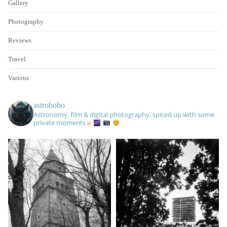
Gallery
Photography
Reviews
Travel
Various
astrobobo
Astronomy, film & digital photography, spiced up with some
private moments