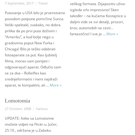
Posted
Categories
7 September, 2017
Travel
velikog formata. Dijapozitiv uživo
on
izgleda vrlo impresivno! Sken
Putovanje u USA bilo je prvenstveno
također – na kućama Kostajnice u
povodom potpune pomrčine Sunca.
daljini vide se svi detalji, prozori,
Veliki spektakl, svakako, no dobra
krov, automobili na cesti…
prilika da po prvi puta doživim i
Kostajnica 
fantastično! I sve je …
More
»
“Ameriku”, a kud bolje nego u
gradovima poput New Yorka i
Chicaga! Bilo je teško odabrati
fotoaparate za put. Kao ljubitelj
filma, morao sam ponijeti i
odgovarajući aparat. Odlučio sam
se za dva – Rolleiflex kao
srednjeformatni i meni najdraži
Analogue in New York (1)
aparat, te kompaktni, ali …
More
»
Lomotomia
Posted
Categories
27 October, 2008
Various
on
UPDATE: fotke sa Lomotomie
možete vidjeti na Flickr-u. Jučer,
25.10., održana je u Zaboku