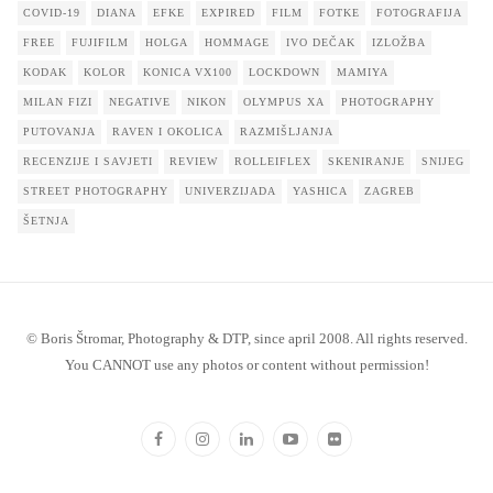
COVID-19
DIANA
EFKE
EXPIRED
FILM
FOTKE
FOTOGRAFIJA
FREE
FUJIFILM
HOLGA
HOMMAGE
IVO DEČAK
IZLOŽBA
KODAK
KOLOR
KONICA VX100
LOCKDOWN
MAMIYA
MILAN FIZI
NEGATIVE
NIKON
OLYMPUS XA
PHOTOGRAPHY
PUTOVANJA
RAVEN I OKOLICA
RAZMIŠLJANJA
RECENZIJE I SAVJETI
REVIEW
ROLLEIFLEX
SKENIRANJE
SNIJEG
STREET PHOTOGRAPHY
UNIVERZIJADA
YASHICA
ZAGREB
ŠETNJA
© Boris Štromar, Photography & DTP, since april 2008. All rights reserved.
You CANNOT use any photos or content without permission!