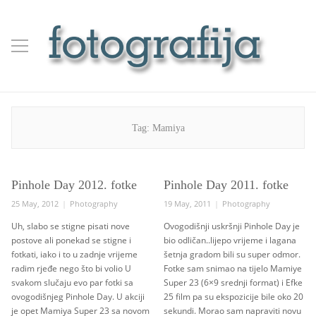
Tag:
Mamiya
Pinhole Day 2012. fotke
Pinhole Day 2011. fotke
Posted
Categories
Posted
Categories
25 May, 2012
Photography
19 May, 2011
Photography
on
on
Uh, slabo se stigne pisati nove
Ovogodišnji uskršnji Pinhole Day je
postove ali ponekad se stigne i
bio odličan..lijepo vrijeme i lagana
fotkati, iako i to u zadnje vrijeme
šetnja gradom bili su super odmor.
radim rjeđe nego što bi volio U
Fotke sam snimao na tijelo Mamiye
svakom slučaju evo par fotki sa
Super 23 (6×9 srednji format) i Efke
ovogodišnjeg Pinhole Day. U akciji
25 film pa su ekspozicije bile oko 20
je opet Mamiya Super 23 sa novom
sekundi. Morao sam napraviti novu