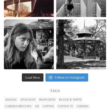
Follow on Instagram
Load More
TAGS
ANALOG
ANALOGUE
BESPLATNO
BLACK & WHITE
CAMERA OBSCURA
CB
CONTAX
CONTAX T2
CORONA