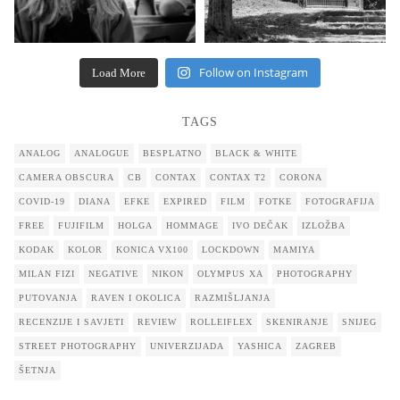
Follow on Instagram
Load More
TAGS
ANALOG
ANALOGUE
BESPLATNO
BLACK & WHITE
CAMERA OBSCURA
CB
CONTAX
CONTAX T2
CORONA
COVID-19
DIANA
EFKE
EXPIRED
FILM
FOTKE
FOTOGRAFIJA
FREE
FUJIFILM
HOLGA
HOMMAGE
IVO DEČAK
IZLOŽBA
KODAK
KOLOR
KONICA VX100
LOCKDOWN
MAMIYA
MILAN FIZI
NEGATIVE
NIKON
OLYMPUS XA
PHOTOGRAPHY
PUTOVANJA
RAVEN I OKOLICA
RAZMIŠLJANJA
RECENZIJE I SAVJETI
REVIEW
ROLLEIFLEX
SKENIRANJE
SNIJEG
STREET PHOTOGRAPHY
UNIVERZIJADA
YASHICA
ZAGREB
ŠETNJA