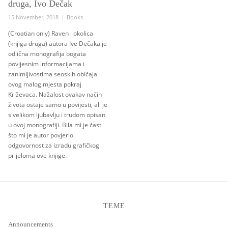
druga, Ivo Dečak
Posted
Categories
15 November, 2018
Books
on
(Croatian only) Raven i okolica
(knjiga druga) autora Ive Dečaka je
odlična monografija bogata
povijesnim informacijama i
zanimljivostima seoskih običaja
ovog malog mjesta pokraj
Križevaca. Nažalost ovakav način
života ostaje samo u povijesti, ali je
s velikom ljubavlju i trudom opisan
u ovoj monografiji. Bila mi je čast
što mi je autor povjerio
odgovornost za izradu grafičkog
prijeloma ove knjige.
TEME
Announcements