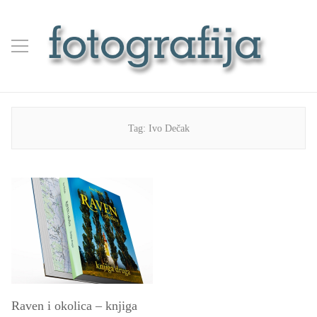
Tag:
Ivo Dečak
Raven i okolica – knjiga