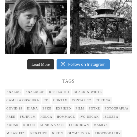
Follow on Instagram
Load More
TAGS
ANALOG
ANALOGUE
BESPLATNO
BLACK & WHITE
CAMERA OBSCURA
CB
CONTAX
CONTAX T2
CORONA
COVID-19
DIANA
EFKE
EXPIRED
FILM
FOTKE
FOTOGRAFIJA
FREE
FUJIFILM
HOLGA
HOMMAGE
IVO DEČAK
IZLOŽBA
KODAK
KOLOR
KONICA VX100
LOCKDOWN
MAMIYA
MILAN FIZI
NEGATIVE
NIKON
OLYMPUS XA
PHOTOGRAPHY