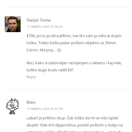
says:
Danijel Turina
17 MARCH, 2009 AT 00:35
$700, pa to je ultra jeftino, sve što sam ja vidio je duplo
toliko. Toliko košta jedan pošteni objektiv za 35mm
Canon. Ma jooj… :)))
Reci, kako si zadovoljan razvijanjem u labartu i kaj vele,
koliko dugo budu radili E6?
Reply
says:
Bobo
17 MARCH, 2009 AT 07:39
Labart je prilično skup. Čak toliko da mi se više isplati
skupiti 10ak 4×5 dijapozitiva, poslati poštom u Italiju na