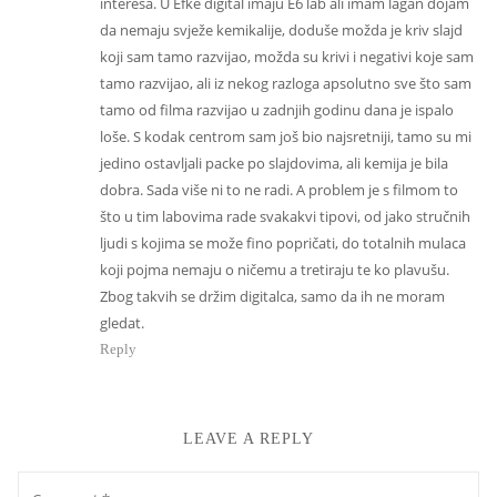
interesa. U Efke digital imaju E6 lab ali imam lagan dojam
da nemaju svježe kemikalije, doduše možda je kriv slajd
koji sam tamo razvijao, možda su krivi i negativi koje sam
tamo razvijao, ali iz nekog razloga apsolutno sve što sam
tamo od filma razvijao u zadnjih godinu dana je ispalo
loše. S kodak centrom sam još bio najsretniji, tamo su mi
jedino ostavljali packe po slajdovima, ali kemija je bila
dobra. Sada više ni to ne radi. A problem je s filmom to
što u tim labovima rade svakakvi tipovi, od jako stručnih
ljudi s kojima se može fino popričati, do totalnih mulaca
koji pojma nemaju o ničemu a tretiraju te ko plavušu.
Zbog takvih se držim digitalca, samo da ih ne moram
gledat.
Reply
LEAVE A REPLY
Comment