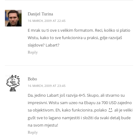
says:
Danijel Turina
16 MARCH, 2009 AT 22:45
E mrak su ti ove s velikim formatom. Reci, koliko si platio
Wistu, kako to sve funkcionira u praksi, gdje razvijaš
slajdove? Labart?
Reply
says:
Bobo
16 MARCH, 2009 AT 23:45
Da, jedino Labart još razvija 4×5. Skupo, ali stvarno su
impresivni. Wistu sam uzeo na Ebayu za 700 USD zajedno
sa objektivom. Eh, kako funkcionira..polako
ali je veliki
gušt sve to lagano namjestiti i složiti da svaki detalj bude
na svom mjestu!
Reply