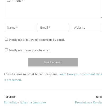
*
*
Name
Email
Website
Notify me of follow-up comments by email.
Notify me of new posts by email.
This site uses Akismet to reduce spam.
Learn how your comment data
is processed.
Post
PREVIOUS
NEXT
Previous
Next
Rolleiflex – ljubav na drugo oko
Kostajnica sa Kavrlje
navigation