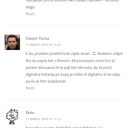
razvijanje i još bi uštedio! Ako ovako nastave – ne budu
dugo.
Reply
says:
Danijel Turina
17 MARCH, 2009 AT 10:32
E da, problem praktičnosti cijele stvari.
Budemo vidjeli
što će uopće biti s filmom i E6 procesom, hoće li to ići
putem dinosaura ili će pak biti obrnuto, da će proći
digitalna histerija po kojoj je nešto ili digitalno ili ne valja,
pa će se film stabilizirati.
Reply
says:
Bobo
17 MARCH, 2009 AT 11:15
Navodno se crno-bijeli film već stabilizirao. Sa