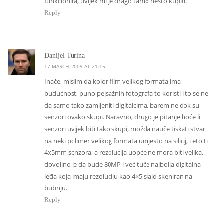
funkcionira, uvijek mi je drago tamo nešto kupiti.
Reply
says:
Danijel Turina
17 MARCH, 2009 AT 21:15
Inače, mislim da kolor film velikog formata ima
budućnost, puno pejsažnih fotografa to koristi i to se ne
da samo tako zamijeniti digitalcima, barem ne dok su
senzori ovako skupi. Naravno, drugo je pitanje hoće li
senzori uvijek biti tako skupi, možda nauče tiskati stvar
na neki polimer velikog formata umjesto na silicij, i eto ti
4x5mm senzora, a rezolucija uopće ne mora biti velika,
dovoljno je da bude 80MP i već tuče najbolja digitalna
leđa koja imaju rezoluciju kao 4×5 slajd skeniran na
bubnju.
Reply