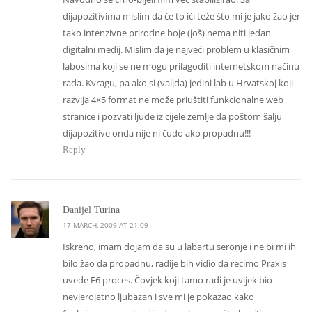
dijapozitivima mislim da će to ići teže što mi je jako žao jer
tako intenzivne prirodne boje (još) nema niti jedan
digitalni medij. Mislim da je najveći problem u klasičnim
labosima koji se ne mogu prilagoditi internetskom načinu
rada. Kvragu, pa ako si (valjda) jedini lab u Hrvatskoj koji
razvija 4×5 format ne može priuštiti funkcionalne web
stranice i pozvati ljude iz cijele zemlje da poštom šalju
dijapozitive onda nije ni čudo ako propadnu!!!
Reply
says:
Danijel Turina
17 MARCH, 2009 AT 21:09
Iskreno, imam dojam da su u labartu seronje i ne bi mi ih
bilo žao da propadnu, radije bih vidio da recimo Praxis
uvede E6 proces. Čovjek koji tamo radi je uvijek bio
nevjerojatno ljubazan i sve mi je pokazao kako