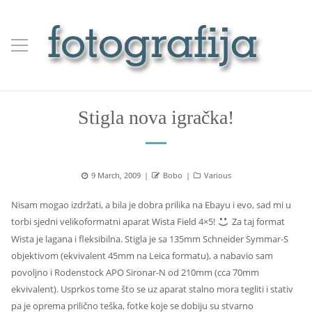
Stigla nova igračka!
Posted
Author
Categories
9 March, 2009
Bobo
Various
on
Nisam mogao izdržati, a bila je dobra prilika na Ebayu i evo, sad mi u
torbi sjedni velikoformatni aparat Wista Field 4×5!
Za taj format
Wista je lagana i fleksibilna. Stigla je sa 135mm Schneider Symmar-S
objektivom (ekvivalent 45mm na Leica formatu), a nabavio sam
povoljno i Rodenstock APO Sironar-N od 210mm (cca 70mm
ekvivalent). Usprkos tome što se uz aparat stalno mora tegliti i stativ
pa je oprema prilično teška, fotke koje se dobiju su stvarno