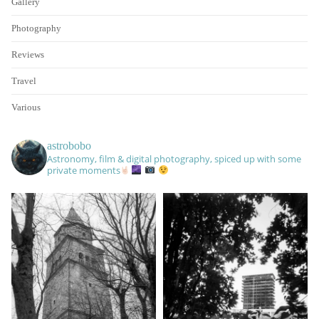
Gallery
Photography
Reviews
Travel
Various
astrobobo
Astronomy, film & digital photography, spiced up with some
private moments