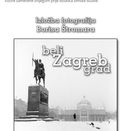
vizure zametene snijegom prije dolaska zimske službe.