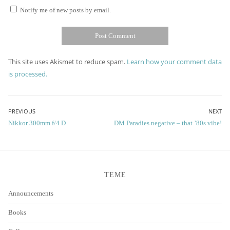
Notify me of new posts by email.
This site uses Akismet to reduce spam.
Learn how your comment data
is processed.
Post
PREVIOUS
NEXT
Previous
Next
Nikkor 300mm f/4 D
DM Paradies negative – that ’80s vibe!
navigation
post:
post:
TEME
Announcements
Books