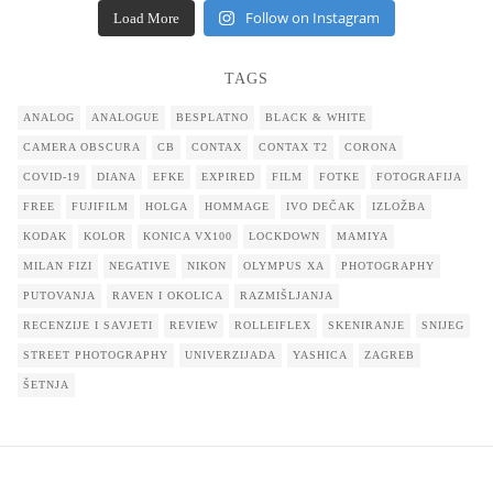
Follow on Instagram
Load More
TAGS
ANALOG
ANALOGUE
BESPLATNO
BLACK & WHITE
CAMERA OBSCURA
CB
CONTAX
CONTAX T2
CORONA
COVID-19
DIANA
EFKE
EXPIRED
FILM
FOTKE
FOTOGRAFIJA
FREE
FUJIFILM
HOLGA
HOMMAGE
IVO DEČAK
IZLOŽBA
KODAK
KOLOR
KONICA VX100
LOCKDOWN
MAMIYA
MILAN FIZI
NEGATIVE
NIKON
OLYMPUS XA
PHOTOGRAPHY
PUTOVANJA
RAVEN I OKOLICA
RAZMIŠLJANJA
RECENZIJE I SAVJETI
REVIEW
ROLLEIFLEX
SKENIRANJE
SNIJEG
STREET PHOTOGRAPHY
UNIVERZIJADA
YASHICA
ZAGREB
ŠETNJA